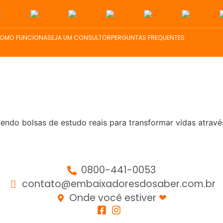
OMO FUNCIONA
SEJA UM CONSULTOR
PERGUNTAS FREQUENTES
endo bolsas de estudo reais para transformar vidas atrav
0800-441-0053
contato@embaixadoresdosaber.com.br
Onde você estiver
❤︎